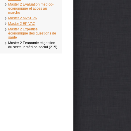
Master 2 Evaluation médico-
économique et accès au
marché
Master 2 M2SEPA
Master 2 EPIVAC
Master 2 Expertise
économique des questions de
santé
Master 2 Economie et gestion
du secteur médico-social (215)