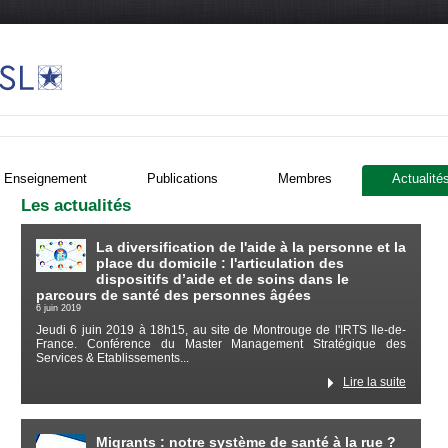
Enseignement
Publications
Membres
Actualité
Les actualités
La diversification de l'aide à la personne et la
place du domicile : l'articulation des
dispositifs d’aide et de soins dans le
parcours de santé des personnes âgées
6 juin 2019
Jeudi 6 juin 2019 à 18h15, au site de Montrouge de l'IRTS Ile-de-
France. Conférence du Master Management Stratégique des
Services & Etablissements...
Lire la suite
Migrants : notre système de santé à la rue ?