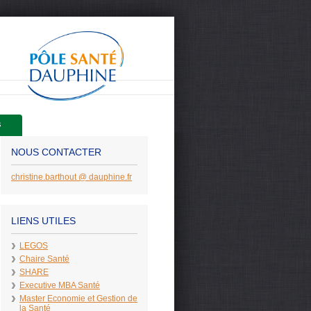
s
NOUS CONTACTER
christine.barthout
@
dauphine
.
fr
LIENS UTILES
LEGOS
Chaire Santé
SHARE
Executive MBA Santé
Master Economie et Gestion de
la Santé